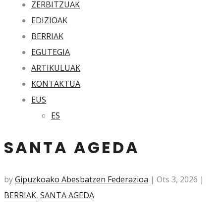
ZERBITZUAK
EDIZIOAK
BERRIAK
EGUTEGIA
ARTIKULUAK
KONTAKTUA
EUS
ES
SANTA AGEDA
by
Gipuzkoako Abesbatzen Federazioa
|
Ots 3, 2026
|
BERRIAK
,
SANTA AGEDA