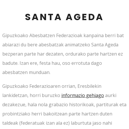
SANTA AGEDA
Gipuzkoako Abesbatzen Federazioak kanpaina berri bat
abiarazi du bere abesbatzak animatzeko Santa Ageda
bezperan parte har dezaten, ordurako parte hartzen ez
badute. Izan ere, festa hau, oso errotuta dago
abesbatzen munduan.
Gipuzkoako Federazioaren orrian, Eresbilekin
lankidetzan, horri buruzko
informazio gehiago
aurki
dezakezue, hala nola grabazio historikoak, partiturak eta
probintziako herri bakoitzean parte hartzen duten
taldeak (federatuak izan ala ez) laburtuta jaso nahi