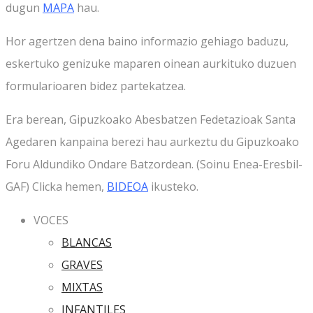
dugun
MAPA
hau.
Hor agertzen dena baino informazio gehiago baduzu,
eskertuko genizuke maparen oinean aurkituko duzuen
formularioaren bidez partekatzea.
Era berean, Gipuzkoako Abesbatzen Fedetazioak Santa
Agedaren kanpaina berezi hau aurkeztu du Gipuzkoako
Foru Aldundiko Ondare Batzordean. (Soinu Enea-Eresbil-
GAF) Clicka hemen,
BIDEOA
ikusteko.
VOCES
BLANCAS
GRAVES
MIXTAS
INFANTILES