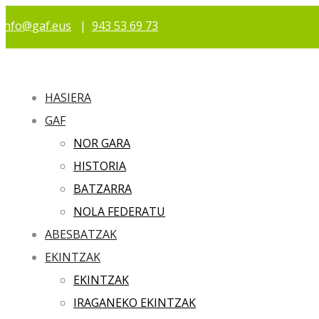
info@gaf.eus
|
943 53 69 73
HASIERA
GAF
NOR GARA
HISTORIA
BATZARRA
NOLA FEDERATU
ABESBATZAK
EKINTZAK
EKINTZAK
IRAGANEKO EKINTZAK