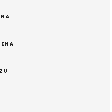
ENA
LENA
IZU