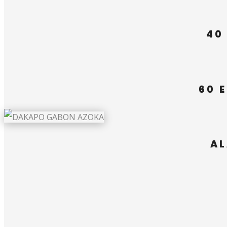
40
60 
AL