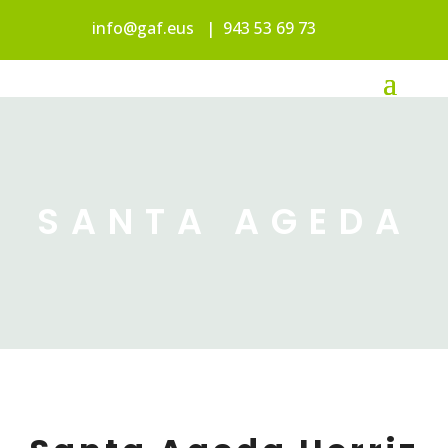
info@gaf.eus
|
943 53 69 73
SANTA AGEDA