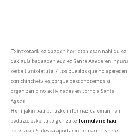
Txintxetarik ez dagoen herrietan esan nahi du ez
dakigula badagoen edo ez Santa Agedaren inguru
zerbait antolatuta. / Los pueblos que no aparecen
con chincheta es porque desconocemos si
organizan o no actividades en torno a Santa
Ageda.
Herri jakin bati buruzko informazioa eman nahi
baduzu, eskertuko genizuke
formulario hau
betetzea./ Si desea aportar información sobre