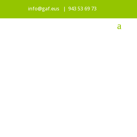
info@gaf.eus
|
943 53 69 73
FEDERATUTAK
O
ABESBATZAK