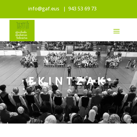
info@gaf.eus
|
943 53 69 73
EKINTZAK