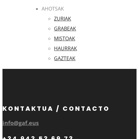
AHOTSAK
ZURIAK
GRABEAK
MISTOAK
HAURRAK
GAZTEAK
KONTAKTUA / CONTACTO
info@gaf.eus
+34 943 53 69 73