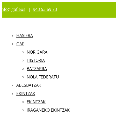
info@gaf.eus
|
943 53 69 73
HASIERA
GAF
NOR GARA
HISTORIA
BATZARRA
NOLA FEDERATU
ABESBATZAK
EKINTZAK
EKINTZAK
IRAGANEKO EKINTZAK