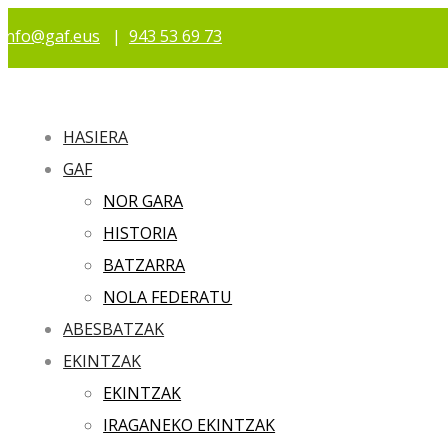
info@gaf.eus
|
943 53 69 73
HASIERA
GAF
NOR GARA
HISTORIA
BATZARRA
NOLA FEDERATU
ABESBATZAK
EKINTZAK
EKINTZAK
IRAGANEKO EKINTZAK