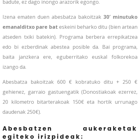
badute, ez dago inongo arazorik egongo.
Izena ematen duen abesbatza bakoitzak
30′ minutuko
emanalditxo pare bat
eskeini beharko ditu (bien artean
atseden txiki batekin). Programa berbera errepikatzea
edo bi ezberdinak abestea posible da. Bai programa,
baita janzkera ere, eguberritako euskal folkorekoa
izango da.
Abesbatza bakoitzak 600 € kobratuko ditu + 250 €
gehienez, garraio gastuengatik (Donostiakoak ezerrez,
20 kilometro bitarterakoak 150€ eta hortik urrunago
daudenak 250€).
Abesbatzen aukeraketak
egiteko irizpideak: