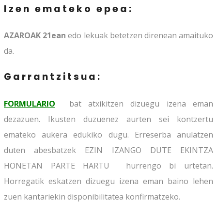
Izen emateko epea:
AZAROAK 21ean
edo lekuak betetzen direnean amaituko
da.
Garrantzitsua:
FORMULARIO
bat atxikitzen dizuegu izena eman
dezazuen. Ikusten duzuenez aurten sei kontzertu
emateko aukera edukiko dugu. Erreserba anulatzen
duten abesbatzek EZIN IZANGO DUTE EKINTZA
HONETAN PARTE HARTU hurrengo bi urtetan.
Horregatik eskatzen dizuegu izena eman baino lehen
zuen kantariekin disponibilitatea konfirmatzeko.