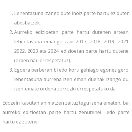
Lehentasuna izango dute inoiz parte hartu ez duten
abesbatzek.
Aurreko edizioetan parte hartu dutenen artean,
lehentasuna emango zaie 2017, 2018, 2019, 2021,
2022, 2023 eta 2024. edizioetan parte hartu dutenei
(orden hau errespetatuz).
Egoera berberan bi edo koru gehiago egonez gero,
lehentasuna aurrena izen eman duenak izango du,
izen-emate ordena zorrozki errespetatuko da.
Edozein kasutan animatzen zaituztegu izena ematen, bai
aurreko edizioetan parte hartu zenutenei edo parte
hartu ez zutenei.