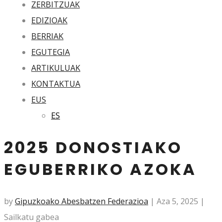
ZERBITZUAK
EDIZIOAK
BERRIAK
EGUTEGIA
ARTIKULUAK
KONTAKTUA
EUS
ES
2025 DONOSTIAKO
EGUBERRIKO AZOKA
by
Gipuzkoako Abesbatzen Federazioa
|
Aza 5, 2025
|
Sailkatu gabea