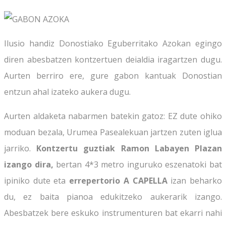
Ilusio handiz Donostiako Eguberritako Azokan egingo
diren abesbatzen kontzertuen deialdia iragartzen dugu.
Aurten berriro ere, gure gabon kantuak Donostian
entzun ahal izateko aukera dugu.
Aurten aldaketa nabarmen batekin gatoz: EZ dute ohiko
moduan bezala, Urumea Pasealekuan jartzen zuten iglua
jarriko.
Kontzertu guztiak
Ramon Labayen Plazan
izango dira,
bertan 4*3 metro inguruko eszenatoki bat
ipiniko dute eta
errepertorio A CAPELLA
izan beharko
du, ez baita pianoa edukitzeko aukerarik izango.
Abesbatzek bere eskuko instrumenturen bat ekarri nahi