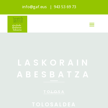
info@gaf.eus
|
943 53 69 73
LASKORAIN
ABESBATZA
TOLOSA
TOLOSALDEA