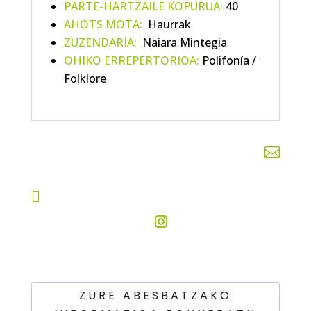
PARTE-HARTZAILE KOPURUA:
40
AHOTS MOTA:
Haurrak
ZUZENDARIA:
Naiara Mintegia
OHIKO ERREPERTORIOA:
Polifonía /
Folklore


ZURE ABESBATZAKO