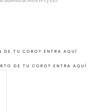
30 alumnos/as entre EP3 y ESO.
N DE TU CORO? ENTRA AQUÍ
ERTO DE TU CORO? ENTRA AQUÍ