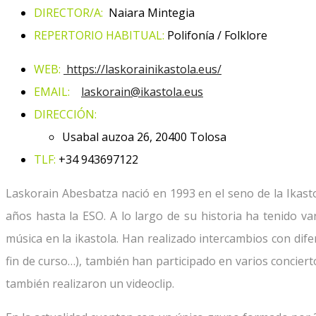
DIRECTOR/A:
Naiara Mintegia
REPERTORIO HABITUAL:
Polifonía / Folklore
WEB:
https://laskorainikastola.eus/
EMAIL:
laskorain@ikastola.eus
DIRECCIÓN:
Usabal auzoa 26, 20400 Tolosa
TLF:
+34 943697122
Laskorain Abesbatza nació en 1993 en el seno de la Ikast
años hasta la ESO. A lo largo de su historia ha tenido v
música en la ikastola. Han realizado intercambios con dif
fin de curso…), también han participado en varios concier
también realizaron un videoclip.