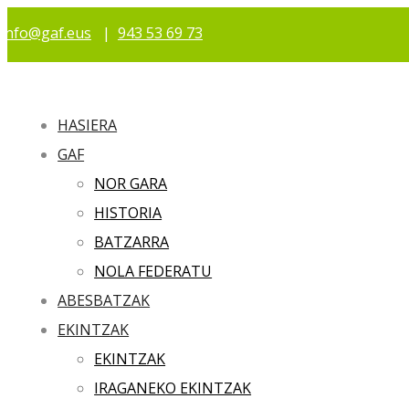
info@gaf.eus
|
943 53 69 73
HASIERA
GAF
NOR GARA
HISTORIA
BATZARRA
NOLA FEDERATU
ABESBATZAK
EKINTZAK
EKINTZAK
IRAGANEKO EKINTZAK