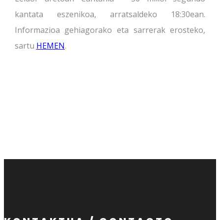
kantata eszenikoa, arratsaldeko 18:30ean.
Informazioa gehiagorako eta sarrerak erosteko,
sartu
HEMEN
.