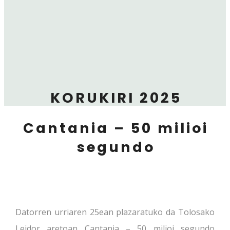
KORUKIRI 2025
Cantania – 50 milioi
segundo
Datorren urriaren 25ean plazaratuko da Tolosako
Leidor aretoan Cantania – 50 milioi segundo