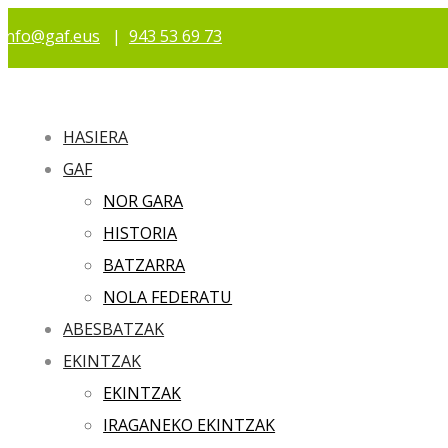
info@gaf.eus
|
943 53 69 73
HASIERA
GAF
NOR GARA
HISTORIA
BATZARRA
NOLA FEDERATU
ABESBATZAK
EKINTZAK
EKINTZAK
IRAGANEKO EKINTZAK