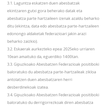
3.1. Laguntza eskatzen duen abesbatzak
ekintzaren gutxi gora beherako datak eta
abesbatza parte hartzaileen izenak azaldu beharko
ditu (ekintza, data edo abesbatza parte-hartzaileen
edonongo aldaketak federazioari jakin arazi
beharko zaizkio).
3.2. Eskaerak aurkezteko epea: 2025eko urriaren
10ean amaituko da, eguerdiko 14:00tan.
3.3. Gipuzkoako Abesbatzen Federazioak positiboki
baloratuko du abesbatza parte-hartzaileak zikloa
antolatzen duen abesbatzaren herri
desberdinekoak izatea.
3.4. Gipuzkoako Abesbatzen Federazioak positiboki
baloratuko du derrigorrezkoak diren abesbatza