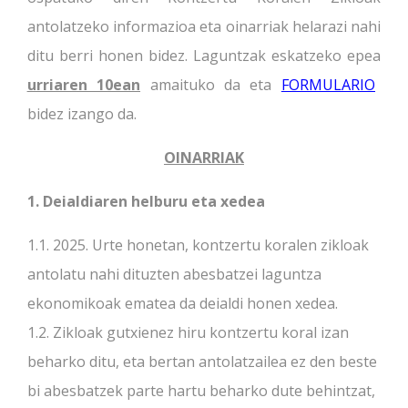
antolatzeko informazioa eta oinarriak helarazi nahi
ditu berri honen bidez. Laguntzak eskatzeko epea
urriaren 10ean
amaituko da eta
FORMULARIO
bidez izango da.
OINARRIAK
1. Deialdiaren helburu eta xedea
1.1. 2025. Urte honetan, kontzertu koralen zikloak
antolatu nahi dituzten abesbatzei laguntza
ekonomikoak ematea da deialdi honen xedea.
1.2. Zikloak gutxienez hiru kontzertu koral izan
beharko ditu, eta bertan antolatzailea ez den beste
bi abesbatzek parte hartu beharko dute behintzat,