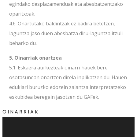
egindako desplazamenduak eta abesbatzentzako
oparitxoak.
4.6. Onartutako baldintzak ez badira betetzen,
laguntza jaso duen abesbatza diru-laguntza itzuli
beharko du.
5. Oinarriak onartzea
5.1. Eskaera aurkezteak oinarri hauek bere
osotasunean onartzen direla inplikatzen du. Hauen
edukiari buruzko edozein zalantza interpretatzeko
eskubidea beregain jasotzen du GAFek.
OINARRIAK