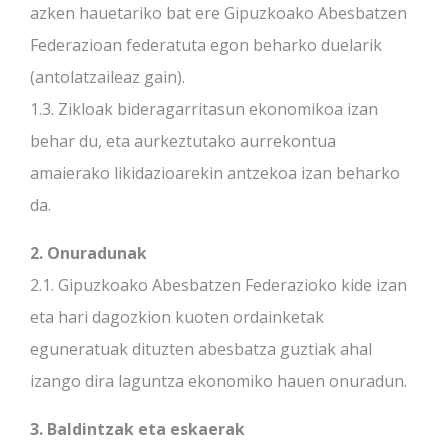
azken hauetariko bat ere Gipuzkoako Abesbatzen
Federazioan federatuta egon beharko duelarik
(antolatzaileaz gain).
1.3. Zikloak bideragarritasun ekonomikoa izan
behar du, eta aurkeztutako aurrekontua
amaierako likidazioarekin antzekoa izan beharko
da.
2. Onuradunak
2.1. Gipuzkoako Abesbatzen Federazioko kide izan
eta hari dagozkion kuoten ordainketak
eguneratuak dituzten abesbatza guztiak ahal
izango dira laguntza ekonomiko hauen onuradun.
3. Baldintzak eta eskaerak