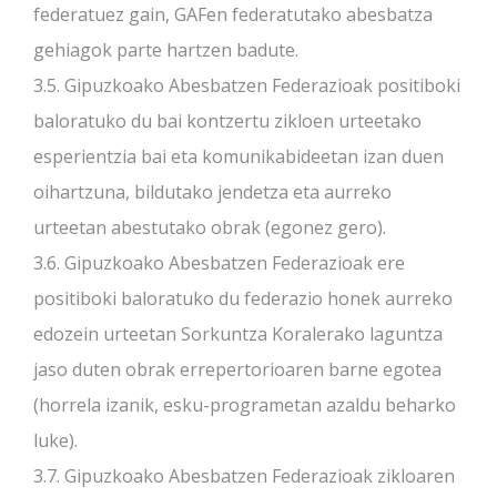
federatuez gain, GAFen federatutako abesbatza
gehiagok parte hartzen badute.
3.5. Gipuzkoako Abesbatzen Federazioak positiboki
baloratuko du bai kontzertu zikloen urteetako
esperientzia bai eta komunikabideetan izan duen
oihartzuna, bildutako jendetza eta aurreko
urteetan abestutako obrak (egonez gero).
3.6. Gipuzkoako Abesbatzen Federazioak ere
positiboki baloratuko du federazio honek aurreko
edozein urteetan Sorkuntza Koralerako laguntza
jaso duten obrak errepertorioaren barne egotea
(horrela izanik, esku-programetan azaldu beharko
luke).
3.7. Gipuzkoako Abesbatzen Federazioak zikloaren