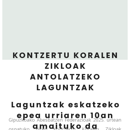
KONTZERTU KORALEN
ZIKLOAK
ANTOLATZEKO
LAGUNTZAK
Laguntzak eskatzeko
epea urriaren 10an
Gipuzkoako Abesbatzen Federazioak 2025. urtean
amaituko da
ospatuko diren Kontzertu Koralen Zikloak