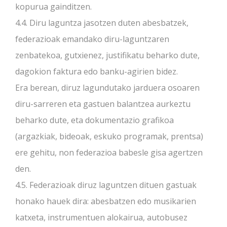
kopurua gainditzen.
4.4. Diru laguntza jasotzen duten abesbatzek,
federazioak emandako diru-laguntzaren
zenbatekoa, gutxienez, justifikatu beharko dute,
dagokion faktura edo banku-agirien bidez.
Era berean, diruz lagundutako jarduera osoaren
diru-sarreren eta gastuen balantzea aurkeztu
beharko dute, eta dokumentazio grafikoa
(argazkiak, bideoak, eskuko programak, prentsa)
ere gehitu, non federazioa babesle gisa agertzen
den.
4.5. Federazioak diruz laguntzen dituen gastuak
honako hauek dira: abesbatzen edo musikarien
katxeta, instrumentuen alokairua, autobusez