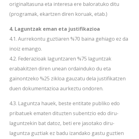
originaltasuna eta interesa ere baloratuko ditu
(programak, ekartzen diren koruak, etab.)
4. Laguntzak eman eta justifikazioa
4.1. Aurrekontu guztiaren %70 baina gehiago ez da
inoiz emango.
4.2. Federazioak laguntzaren %75 laguntzak
erabakitzen diren unean ordainduko du eta
gainontzeko %25 zikloa gauzatu dela justifikatzen
duen dokumentazioa aurkeztu ondoren.
4.3. Laguntza hauek, beste entitate publiko edo
pribatuek ematen dituzten subentzio edo diru-
laguntzekin bat datoz, beti ere jasotako diru-
laguntza guztiak ez badu izandako gastu guztien