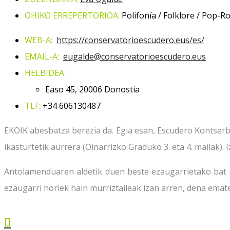
OHIKO ERREPERTORIOA:
Polifonía / Folklore / Pop-R
WEB-A:
https://conservatorioescudero.eus/es/
EMAIL-A:
eugalde@conservatorioescudero.
eus
HELBIDEA:
Easo 45, 20006 Donostia
TLF:
+34
606130487
EKOIK abesbatza berezia da. Egia esan, Escudero Kontserb
ikasturtetik aurrera (Oinarrizko Graduko 3. eta 4. mailak)
Antolamenduaren aldetik duen beste ezaugarrietako bat 
ezaugarri horiek hain murriztaileak izan arren, dena ema
