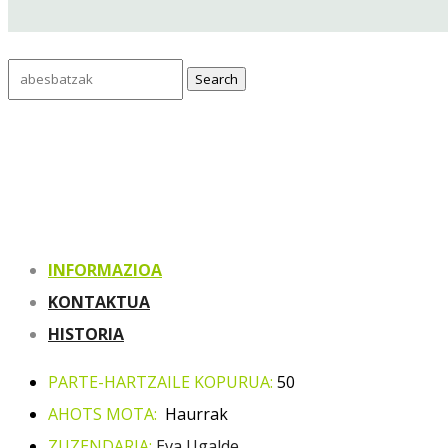
Search
for:
INFORMAZIOA
KONTAKTUA
HISTORIA
PARTE-HARTZAILE KOPURUA:
50
AHOTS MOTA:
Haurrak
ZUZENDARIA:
Eva Ugalde