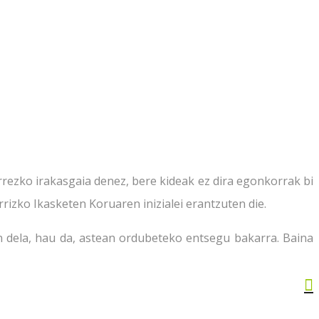
rezko irakasgaia denez, bere kideak ez dira egonkorrak bi
rizko Ikasketen Koruaren inizialei erantzuten die.
 dela, hau da, astean ordubeteko entsegu bakarra. Baina
