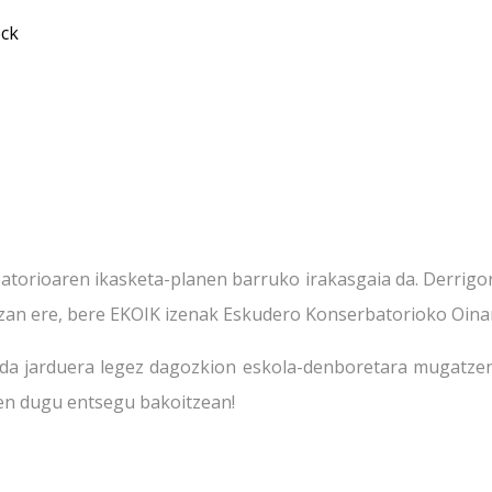
ock
atorioaren ikasketa-planen barruko irakasgaia da. Derrigor
. Izan ere, bere EKOIK izenak Eskudero Konserbatorioko Oinar
da jarduera legez dagozkion eskola-denboretara mugatzen
ten dugu entsegu bakoitzean!