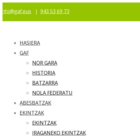
info@gaf.eus
|
943 53 69 73
HASIERA
GAF
NOR GARA
HISTORIA
BATZARRA
NOLA FEDERATU
ABESBATZAK
EKINTZAK
EKINTZAK
IRAGANEKO EKINTZAK