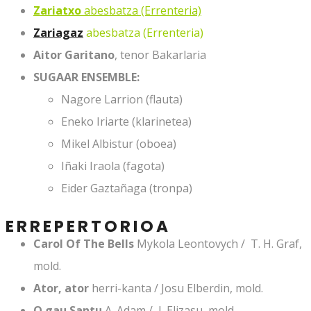
Zariatxo
abesbatza (Errenteria)
Zariagaz
abesbatza (Errenteria)
Aitor Garitano
, tenor Bakarlaria
SUGAAR ENSEMBLE:
Nagore Larrion (flauta)
Eneko Iriarte (klarinetea)
Mikel Albistur (oboea)
Iñaki Iraola (fagota)
Eider Gaztañaga (tronpa)
ERREPERTORIOA
Carol Of The
Bells
Mykola Leontovych / T. H. Graf,
mold.
Ator, ator
herri-kanta / Josu Elberdin, mold.
O gau Santu
A. Adam / I. Elizasu, mold.