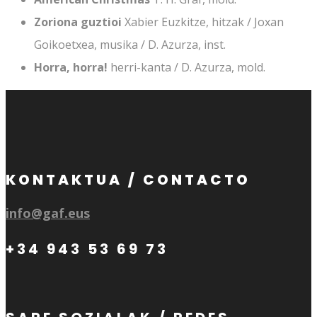
Zoriona guztioi
Xabier Euzkitze, hitzak / Joxan
Goikoetxea, musika / D. Azurza, inst.
Horra, horra!
herri-kanta / D. Azurza, mold.
KONTAKTUA / CONTACTO
info@gaf.eus
+34 943 53 69 73