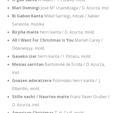
Mari Domingi
José Mª Usandizaga / D. Azurza, inst.
Bi Gabon Kanta
Mikel Sarriegi, hitzak / Xabier
Sarasola, musika
Birjiña maite
herri kanta / D. Azurza, mold.
All I Want For Christmas Is You
Mariah Carey /
Ddarwiisyy, mold.
Gaueko izar
herri-kanta / I. Elizasu, mold.
Mesias sarritan
Bartolomé de Ercilla / D. Azurza,
inst.
Goazen adoratzera
Poloniako herri-kanta / J.
Elberdin, mold.
Stille nacht / Haurtxo maite
Franz Xaver Gruber /
D. Azurza, inst.
American Christmas
T. H. Graf, mold.