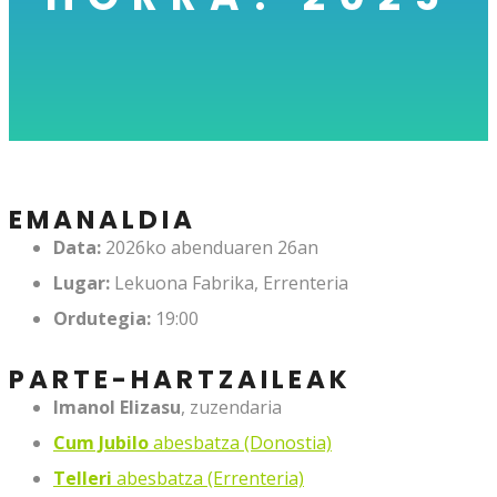
EMANALDIA
Data:
2026ko abenduaren 26an
Lugar:
Lekuona Fabrika, Errenteria
Ordutegia:
19:00
PARTE-HARTZAILEAK
Imanol Elizasu
, zuzendaria
Cum Jubilo
abesbatza (Donostia)
Telleri
abesbatza (Errenteria)