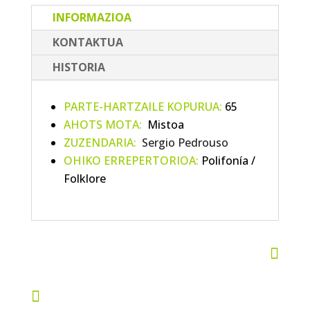
INFORMAZIOA
KONTAKTUA
HISTORIA
PARTE-HARTZAILE KOPURUA:
65
AHOTS MOTA:
Mistoa
ZUZENDARIA:
Sergio Pedrouso
OHIKO ERREPERTORIOA:
Polifonía /
Folklore

