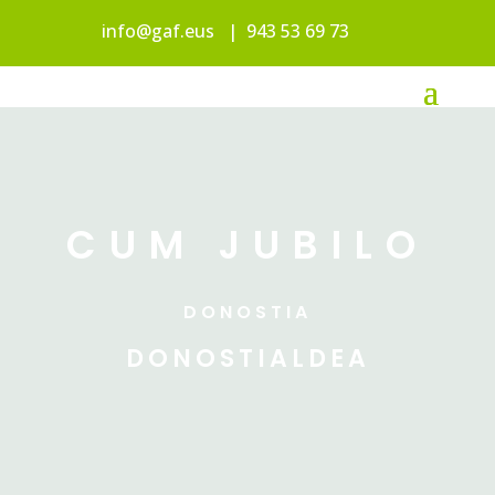
info@gaf.eus
|
943 53 69 73
CUM JUBILO
DONOSTIA
DONOSTIALDEA