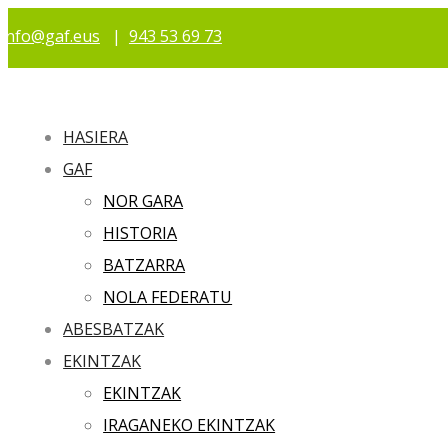
info@gaf.eus
|
943 53 69 73
HASIERA
GAF
NOR GARA
HISTORIA
BATZARRA
NOLA FEDERATU
ABESBATZAK
EKINTZAK
EKINTZAK
IRAGANEKO EKINTZAK