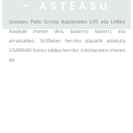
– ASTEASU
Goizean, Pello Errota ikastetxeko LH5 eta LH6ko
ikasleak irteten dira, baserriz baserri; eta
arratsaldez, 16:00etan herriko plazatik abiatuta
USARRABI Kantu taldea herriko trikitilariekin irteten
da.