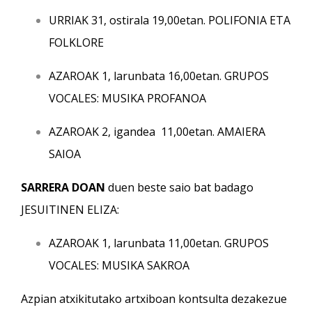
URRIAK 31, ostirala 19,00etan. POLIFONIA ETA
FOLKLORE
AZAROAK 1, larunbata 16,00etan. GRUPOS
VOCALES: MUSIKA PROFANOA
AZAROAK 2, igandea 11,00etan. AMAIERA
SAIOA
SARRERA DOAN
duen beste saio bat badago
JESUITINEN ELIZA:
AZAROAK 1, larunbata 11,00etan. GRUPOS
VOCALES: MUSIKA SAKROA
Azpian atxikitutako artxiboan kontsulta dezakezue