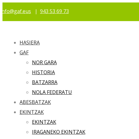
info@gaf.eus
|
943 53 69 73
HASIERA
GAF
NOR GARA
HISTORIA
BATZARRA
NOLA FEDERATU
ABESBATZAK
EKINTZAK
EKINTZAK
IRAGANEKO EKINTZAK