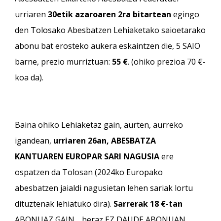
urriaren
30etik azaroaren 2ra bitartean
egingo
den Tolosako Abesbatzen Lehiaketako saioetarako
abonu bat erosteko aukera eskaintzen die, 5 SAIO
barne, prezio murriztuan:
55 €
. (ohiko prezioa 70 €-
koa da).
Baina ohiko Lehiaketaz gain, aurten, aurreko
igandean,
urriaren 26an, ABESBATZA
KANTUAREN EUROPAR SARI NAGUSIA
ere
ospatzen da Tolosan (2024ko Europako
abesbatzen jaialdi nagusietan lehen sariak lortu
dituztenak lehiatuko dira).
Sarrerak 18 €-tan
ABONUAZ GAIN,…beraz EZ DAUDE ABONUAN