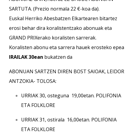
SARTUTA. (Prezio normala 22 €-koa da).
Euskal Herriko Abesbatzen Elkartearen bitartez
erosi behar dira koralistentzako abonuak eta
GRAND PRIXerako koralisten sarrerak.
Koralisten abonu eta sarrera hauek erosteko epea
IRAILAK 30ean
bukatzen da
ABONUAN SARTZEN DIREN BOST SAIOAK, LEIDOR
ANTZOKIA- TOLOSA:
URRIAK 30, osteguna 19,00etan. POLIFONIA
ETA FOLKLORE
URRIAK 31, ostirala 16,00etan. POLIFONIA
ETA FOLKLORE