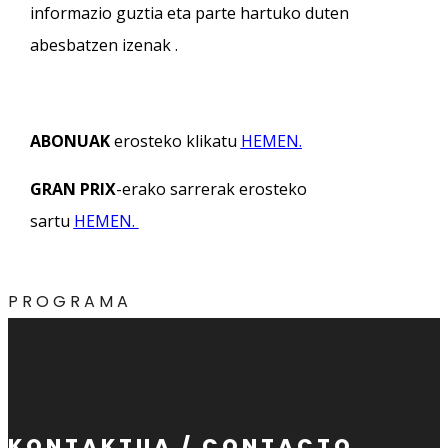
informazio guztia eta parte hartuko duten
abesbatzen izenak .
ABONUAK
erosteko klikatu
HEMEN.
GRAN PRIX
-erako sarrerak erosteko
sartu
HEMEN.
PROGRAMA
KONTAKTUA / CONTACTO