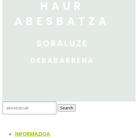
HAUR
ABESBATZA
SORALUZE
DEBABARRENA
Search
for:
INFORMAZIOA