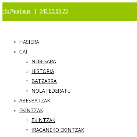
info@gaf.eus
|
943 53 69 73
HASIERA
GAF
NOR GARA
HISTORIA
BATZARRA
NOLA FEDERATU
ABESBATZAK
EKINTZAK
EKINTZAK
IRAGANEKO EKINTZAK