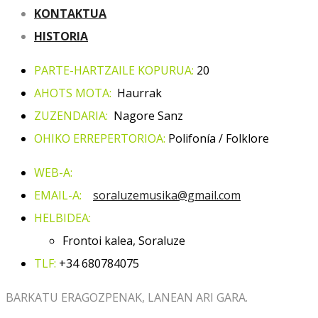
KONTAKTUA
HISTORIA
PARTE-HARTZAILE KOPURUA:
20
AHOTS MOTA:
Haurrak
ZUZENDARIA:
Nagore Sanz
OHIKO ERREPERTORIOA:
Polifonía / Folklore
WEB-A:
EMAIL-A:
soraluzemusika@gmail.com
HELBIDEA:
Frontoi kalea, Soraluze
TLF:
+34 680784075
BARKATU ERAGOZPENAK, LANEAN ARI GARA.