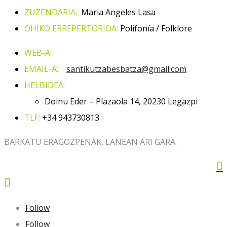
ZUZENDARIA:
Maria Angeles Lasa
OHIKO ERREPERTORIOA:
Polifonía / Folklore
WEB-A:
EMAIL-A:
santikutzabesbatza@gmail.com
HELBIDEA:
Doinu Eder – Plazaola 14, 20230 Legazpi
TLF:
+34
943730813
BARKATU ERAGOZPENAK, LANEAN ARI GARA.


Follow
Follow