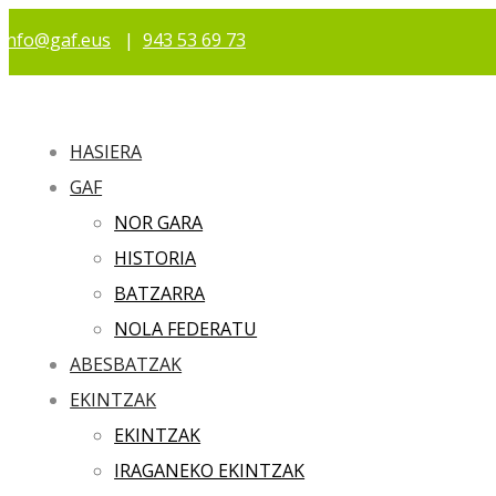
info@gaf.eus
|
943 53 69 73
HASIERA
GAF
NOR GARA
HISTORIA
BATZARRA
NOLA FEDERATU
ABESBATZAK
EKINTZAK
EKINTZAK
IRAGANEKO EKINTZAK