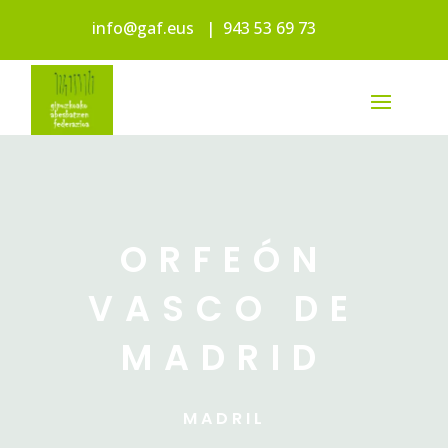
info@gaf.eus
|
943 53 69 73
ORFEÓN
VASCO DE
MADRID
MADRIL