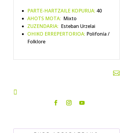
PARTE-HARTZAILE KOPURUA:
40
AHOTS MOTA:
Mixto
ZUZENDARIA:
Esteban Urzelai
OHIKO ERREPERTORIOA:
Polifonía /
Folklore

