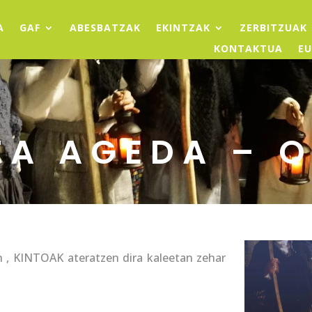
A
GAF
ABESBATZAK
EKINTZAK
ZERBITZUAK
KONTAKTUA
EU
TA AGEDA – O
 , KINTOAK ateratzen dira kaleetan zehar