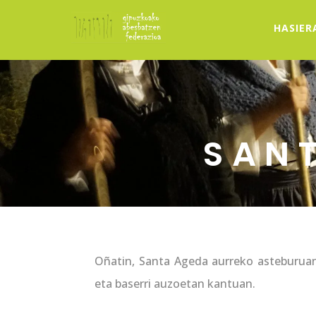
HASIER
SAN
Oñatin, Santa Ageda aurreko asteburuan
eta baserri auzoetan kantuan.