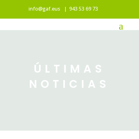
info@gaf.eus
|
943 53 69 73
ÚLTIMAS
NOTICIAS