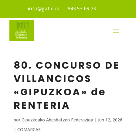
info@gaf.eus
|
943 53 69 73
80. CONCURSO DE
VILLANCICOS
«GIPUZKOA» de
RENTERIA
por
Gipuzkoako Abesbatzen Federazioa
|
Jun 12, 2026
|
COMARCAS