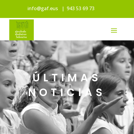
info@gaf.eus
|
943 53 69 73
ÚLTIMAS
NOTICIAS