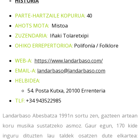
HISTORIA
PARTE-HARTZAILE KOPURUA:
40
AHOTS MOTA:
Mistoa
ZUZENDARIA:
Iñaki Tolaretxipi
OHIKO ERREPERTORIOA:
Polifonía / Folklore
WEB-A:
https://www.landarbaso.com/
EMAIL-A:
landarbaso@landarbaso.com
HELBIDEA:
54. Posta Kutxa, 20100 Errenteria
TLF:
+34
943522985
Landarbaso Abesbatza 1991n sortu zen, gazteen artean
koru musika sustatzeko asmoz. Gaur egun, 170 kide
inguru dituzten lau taldek osatzen dute elkartea: