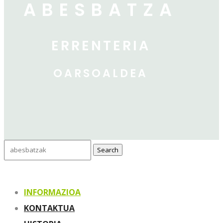
ABESBATZA
ERRENTERIA
OARSOALDEA
Search
for:
INFORMAZIOA
KONTAKTUA