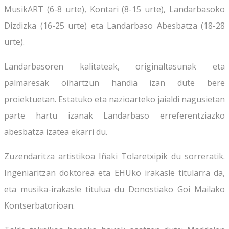
MusikART (6-8 urte), Kontari (8-15 urte), Landarbasoko
Dizdizka (16-25 urte) eta Landarbaso Abesbatza (18-28
urte).
Landarbasoren kalitateak, originaltasunak eta
palmaresak oihartzun handia izan dute bere
proiektuetan. Estatuko eta nazioarteko jaialdi nagusietan
parte hartu izanak Landarbaso erreferentziazko
abesbatza izatea ekarri du.
Zuzendaritza artistikoa Iñaki Tolaretxipik du sorreratik.
Ingeniaritzan doktorea eta EHUko irakasle titularra da,
eta musika-irakasle titulua du Donostiako Goi Mailako
Kontserbatorioan.