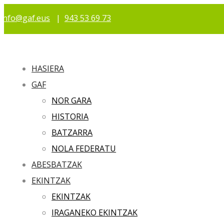
info@gaf.eus
|
943 53 69 73
HASIERA
GAF
NOR GARA
HISTORIA
BATZARRA
NOLA FEDERATU
ABESBATZAK
EKINTZAK
EKINTZAK
IRAGANEKO EKINTZAK