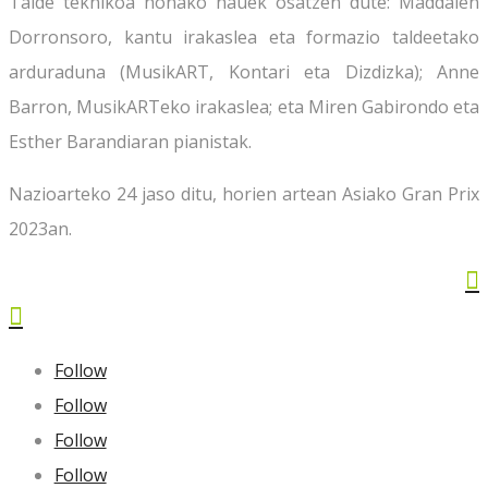
Talde teknikoa honako hauek osatzen dute: Maddalen
Dorronsoro, kantu irakaslea eta formazio taldeetako
arduraduna (MusikART, Kontari eta Dizdizka); Anne
Barron, MusikARTeko irakaslea; eta Miren Gabirondo eta
Esther Barandiaran pianistak.
Nazioarteko 24 jaso ditu, horien artean Asiako Gran Prix
2023an.


Follow
Follow
Follow
Follow