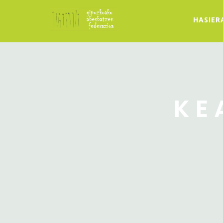
HASIER
KE