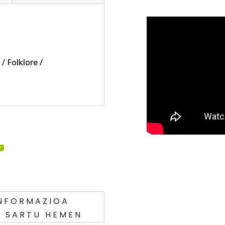
/ Folklore /
INFORMAZIOA
? SARTU HEMEN