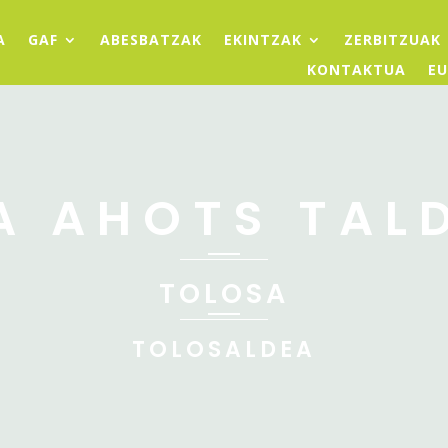
A
GAF
ABESBATZAK
EKINTZAK
ZERBITZUAK
KONTAKTUA
EU
A AHOTS TAL
TOLOSA
TOLOSALDEA