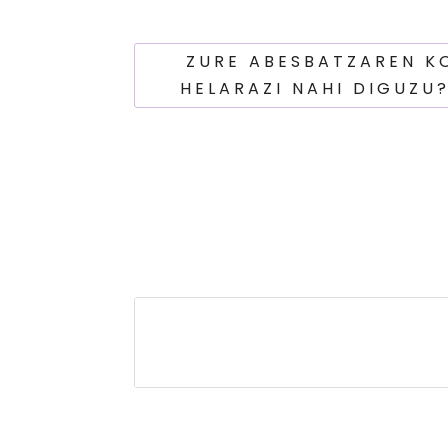
ZURE ABESBATZAREN K
HELARAZI NAHI DIGUZU