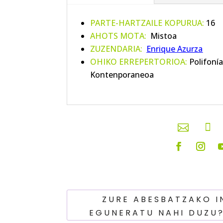
PARTE-HARTZAILE KOPURUA:
16
AHOTS MOTA:
Mistoa
ZUZENDARIA:
Enrique Azurza
OHIKO ERREPERTORIOA:
Polifonía 
Kontenporaneoa


ZURE ABESBATZAKO 
EGUNERATU NAHI DUZU