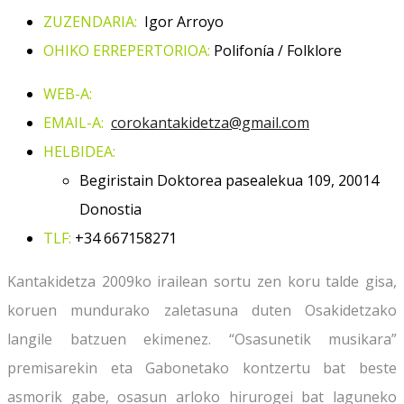
ZUZENDARIA:
Igor Arroyo
OHIKO ERREPERTORIOA:
Polifonía / Folklore
WEB-A:
EMAIL-A:
corokantakidetza@gmail.com
HELBIDEA:
Begiristain Doktorea pasealekua 109, 20014
Donostia
TLF:
+34
667158271
Kantakidetza 2009ko irailean sortu zen koru talde gisa,
koruen mundurako zaletasuna duten Osakidetzako
langile batzuen ekimenez. “Osasunetik musikara”
premisarekin eta Gabonetako kontzertu bat beste
asmorik gabe, osasun arloko hirurogei bat laguneko