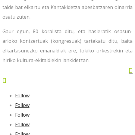
talde bat elkartu eta Kantakidetza abesbatzaren oinarria
osatu zuten.
Gaur egun, 80 koralista ditu, eta hasieratik osasun-
arloko kontzertuak (kongresuak) tartekatu ditu, baita
elkartasunezko emanaldiak ere, tokiko orkestrekin eta
hiriko kultura-ekitaldiekin lankidetzan.


Follow
Follow
Follow
Follow
Follow