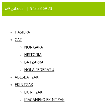
info@gaf.eus
|
943 53 69 73
HASIERA
GAF
NOR GARA
HISTORIA
BATZARRA
NOLA FEDERATU
ABESBATZAK
EKINTZAK
EKINTZAK
IRAGANEKO EKINTZAK