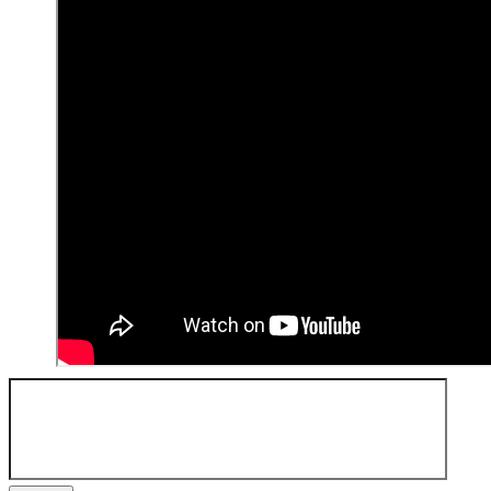
Search
for: