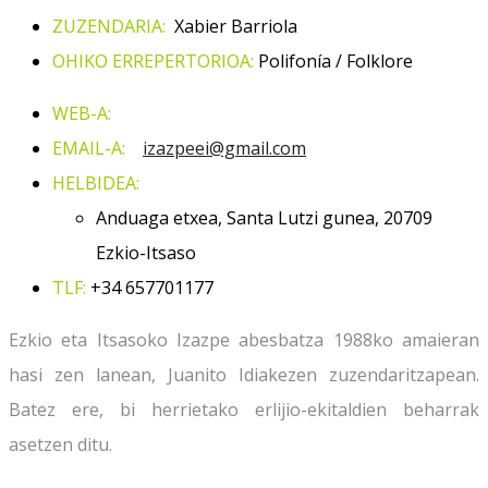
ZUZENDARIA:
Xabier Barriola
OHIKO ERREPERTORIOA:
Polifonía / Folklore
WEB-A:
EMAIL-A:
izazpeei@gmail.com
HELBIDEA:
Anduaga etxea, Santa Lutzi gunea, 20709
Ezkio-Itsaso
TLF:
+34
657701177
Ezkio eta Itsasoko Izazpe abesbatza 1988ko amaieran
hasi zen lanean, Juanito Idiakezen zuzendaritzapean.
Batez ere, bi herrietako erlijio-ekitaldien beharrak
asetzen ditu.