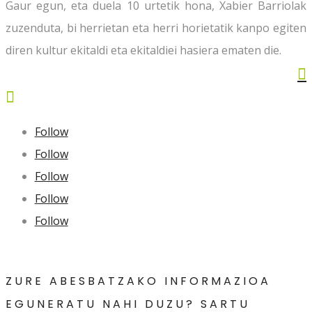
Gaur egun, eta duela 10 urtetik hona, Xabier Barriolak
zuzenduta, bi herrietan eta herri horietatik kanpo egiten
diren kultur ekitaldi eta ekitaldiei hasiera ematen die.


Follow
Follow
Follow
Follow
Follow
ZURE ABESBATZAKO INFORMAZIOA
EGUNERATU NAHI DUZU? SARTU