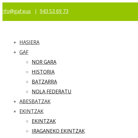
info@gaf.eus
|
943 53 69 73
HASIERA
GAF
NOR GARA
HISTORIA
BATZARRA
NOLA FEDERATU
ABESBATZAK
EKINTZAK
EKINTZAK
IRAGANEKO EKINTZAK