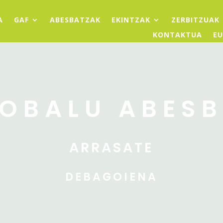
A
GAF
ABESBATZAK
EKINTZAK
ZERBITZUAK
KONTAKTUA
EU
OBALU ABES
ARRASATE
DEBAGOIENA