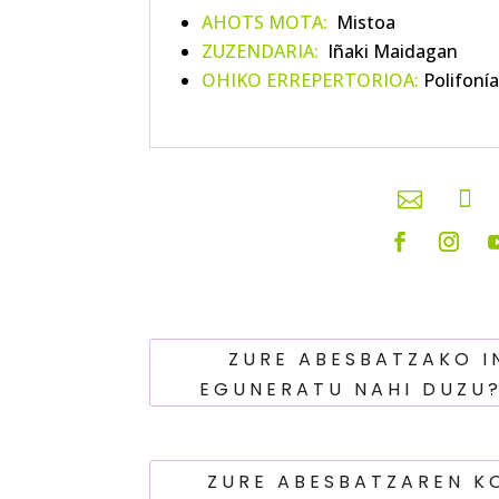
AHOTS MOTA:
Mistoa
ZUZENDARIA:
Iñaki Maidagan
OHIKO ERREPERTORIOA:
Polifonía


ZURE ABESBATZAKO 
EGUNERATU NAHI DUZU
ZURE ABESBATZAREN K