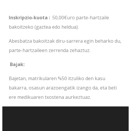
Inskripzio-kuota :
50,00€uro parte-hartzaile
bakoitzeko (gaztea edo heldua).
Abesbatza bakoitzak diru-sarrera egin beharko du,
parte-hartzaileen zerrenda zehaztuz.
Bajak:
Bajetan, matrikularen %50 itzuliko den kasu
bakarra, osasun arazoengatik izango da, eta beti
ere medikuaren txostena aurkeztuaz.