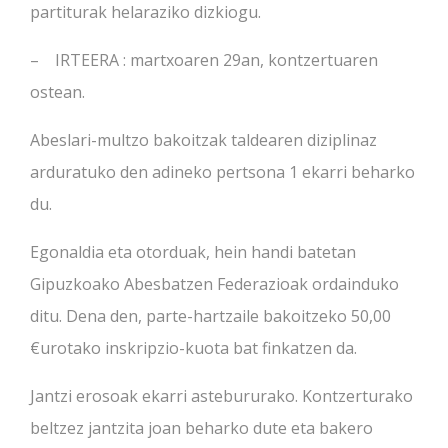
partiturak helaraziko dizkiogu.
– IRTEERA : martxoaren 29an, kontzertuaren
ostean.
Abeslari-multzo bakoitzak taldearen diziplinaz
arduratuko den adineko pertsona 1 ekarri beharko
du.
Egonaldia eta otorduak, hein handi batetan
Gipuzkoako Abesbatzen Federazioak ordainduko
ditu. Dena den, parte-hartzaile bakoitzeko 50,00
€urotako inskripzio-kuota bat finkatzen da.
Jantzi erosoak ekarri astebururako. Kontzerturako
beltzez jantzita joan beharko dute eta bakero