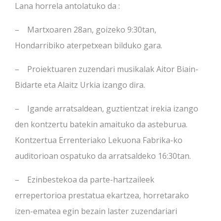
Lana horrela antolatuko da :
– Martxoaren 28an, goizeko 9:30tan,
Hondarribiko aterpetxean bilduko gara.
– Proiektuaren zuzendari musikalak Aitor Biain-
Bidarte eta Alaitz Urkia izango dira.
– Igande arratsaldean, guztientzat irekia izango
den kontzertu batekin amaituko da asteburua.
Kontzertua Errenteriako Lekuona Fabrika-ko
auditorioan ospatuko da arratsaldeko 16:30tan.
– Ezinbestekoa da parte-hartzaileek
errepertorioa prestatua ekartzea, horretarako
izen-ematea egin bezain laster zuzendariari