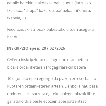
detaile batekin, bakoitzak nahi duena (larruzko
txalekoa, “chupa” bakeroa, pañueloa, riñonera,
txapela, …)
Federazioak istripuak babestuko dituen aseguru
bat du.
INSKRIPZIO epea: 20 / 02 /2026
GAFera inskripzio-orria dagokion eran beteta
bidaliz ordainketaren frogagiriarekin batera.
10 eguneko epea egongo da plazen erreserba eta
kuotaren ordainketaren artean. Denbora hau pasa
ondoren diru-sarrera egiteke balego, plazak libre
geratuko dira beste edozein abesbatzentzat.