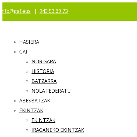
info@gaf.eus
|
943 53 69 73
HASIERA
GAF
NOR GARA
HISTORIA
BATZARRA
NOLA FEDERATU
ABESBATZAK
EKINTZAK
EKINTZAK
IRAGANEKO EKINTZAK