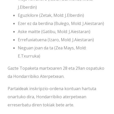
J.Elberdin)
Eguzkilore (Zetak, Mold: J.Elberdin)
Ezer ez da berdina (Bulego, Mold: J.Aiestaran)
Aske maitte (Gatibu, Mold: J.Aiestaran)
Errefuxiatuena (Izaro, Mold: J.Aiestaran)
Neguan joan da ta (Zea Mays, Mold:
E.Txurruka)
Gazte Topaketa martxoaren 28 eta 29an ospatuko
da Hondarribiko Aterpetxean.
Partaideak inskripzio-ordena kontuan hartuta
onartuko dira, Hondarribiko aterpetxean
erreserbatu diren tokiak bete arte.