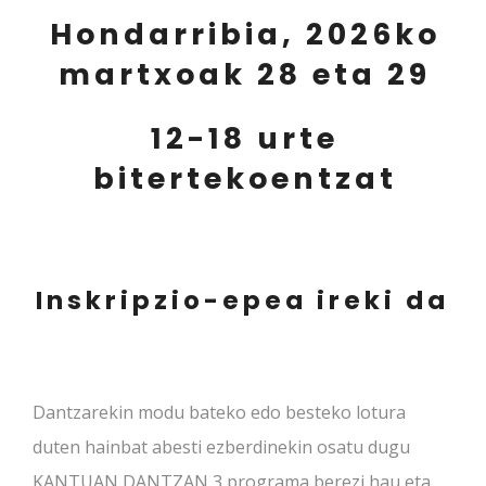
Hondarribia, 2026ko
martxoak 28 eta 29
12-18 urte
bitertekoentzat
Inskripzio-epea ireki da
Dantzarekin modu bateko edo besteko lotura
duten hainbat abesti ezberdinekin osatu dugu
KANTUAN DANTZAN 3 programa berezi hau eta