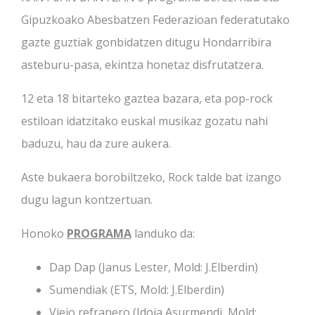
Gipuzkoako Abesbatzen Federazioan federatutako
gazte guztiak gonbidatzen ditugu Hondarribira
asteburu-pasa, ekintza honetaz disfrutatzera.
12 eta 18 bitarteko gaztea bazara, eta pop-rock
estiloan idatzitako euskal musikaz gozatu nahi
baduzu, hau da zure aukera.
Aste bukaera borobiltzeko, Rock talde bat izango
dugu lagun kontzertuan.
Honoko
PROGRAMA
landuko da:
Dap Dap (Janus Lester, Mold: J.Elberdin)
Sumendiak (ETS, Mold: J.Elberdin)
Viejo refranero (Idoia Asurmendi, Mold: