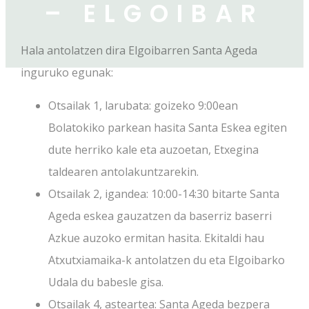
– ELGOIBAR
Hala antolatzen dira Elgoibarren Santa Ageda
inguruko egunak:
Otsailak 1, larubata: goizeko 9:00ean
Bolatokiko parkean hasita Santa Eskea egiten
dute herriko kale eta auzoetan, Etxegina
taldearen antolakuntzarekin.
Otsailak 2, igandea: 10:00-14:30 bitarte Santa
Ageda eskea gauzatzen da baserriz baserri
Azkue auzoko ermitan hasita. Ekitaldi hau
Atxutxiamaika-k antolatzen du eta Elgoibarko
Udala du babesle gisa.
Otsailak 4, asteartea: Santa Ageda bezpera