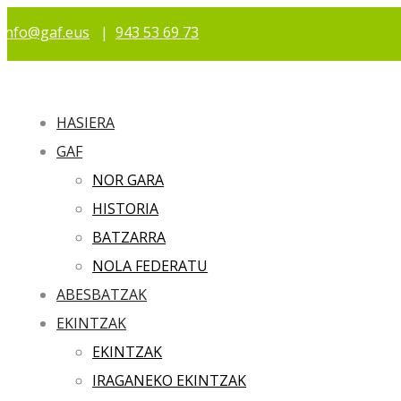
info@gaf.eus
|
943 53 69 73
HASIERA
GAF
NOR GARA
HISTORIA
BATZARRA
NOLA FEDERATU
ABESBATZAK
EKINTZAK
EKINTZAK
IRAGANEKO EKINTZAK