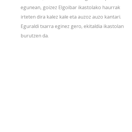
egunean, goizez Elgoibar ikastolako haurrak
irteten dira kalez kale eta auzoz auzo kantari.
Eguraldi txarra eginez gero, ekitaldia ikastolan
burutzen da.