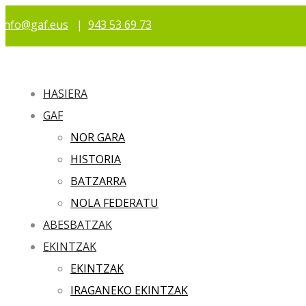
info@gaf.eus
|
943 53 69 73
HASIERA
GAF
NOR GARA
HISTORIA
BATZARRA
NOLA FEDERATU
ABESBATZAK
EKINTZAK
EKINTZAK
IRAGANEKO EKINTZAK