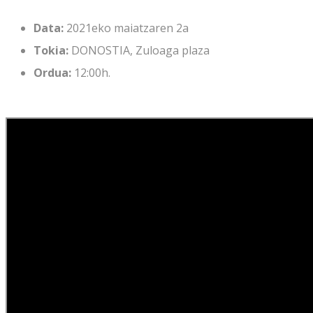
Data:
2021eko maiatzaren 2a
Tokia:
DONOSTIA, Zuloaga plaza
Ordua:
12:00h.