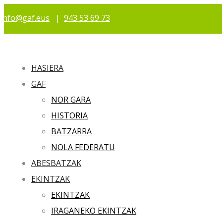
info@gaf.eus
|
943 53 69 73
HASIERA
GAF
NOR GARA
HISTORIA
BATZARRA
NOLA FEDERATU
ABESBATZAK
EKINTZAK
EKINTZAK
IRAGANEKO EKINTZAK