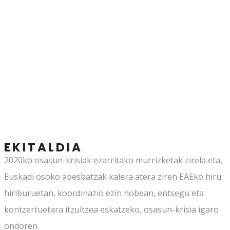
MANIFESTOP
KORALA
EKITALDIA
2020ko osasun-krisiak ezarritako murrizketak zirela eta,
Euskadi osoko abesbatzak kalera atera ziren EAEko hiru
hiriburuetan, koordinazio ezin hobean, entsegu eta
kontzertuetara itzultzea eskatzeko, osasun-krisia igaro
ondoren.