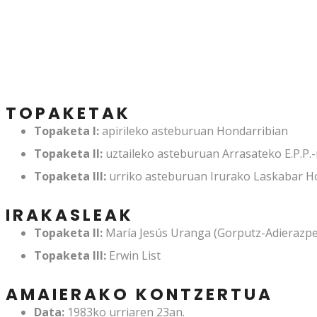
TOPAKETAK
Topaketa I:
apirileko asteburuan Hondarribian
Topaketa II:
uztaileko asteburuan Arrasateko E.P.P.
Topaketa III:
urriko asteburuan Irurako Laskabar H
IRAKASLEAK
Topaketa II:
María Jesús Uranga (Gorputz-Adierazp
Topaketa III:
Erwin List
AMAIERAKO KONTZERTUA
Data:
1983ko urriaren 23an.