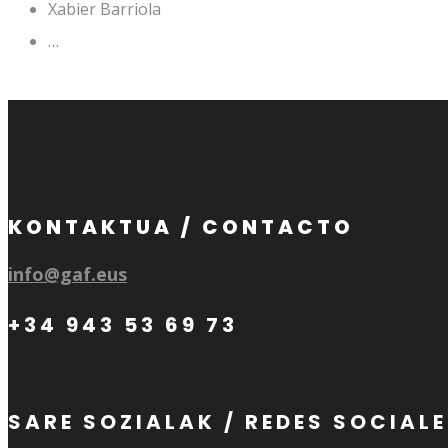
Xabier Barriola
…
KONTAKTUA / CONTACTO
info@gaf.eus
+34 943 53 69 73
SARE SOZIALAK / REDES SOCIAL