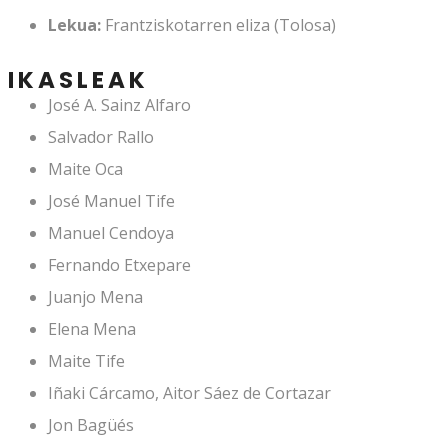
Lekua:
Frantziskotarren eliza (Tolosa)
IKASLEAK
José A. Sainz Alfaro
Salvador Rallo
Maite Oca
José Manuel Tife
Manuel Cendoya
Fernando Etxepare
Juanjo Mena
Elena Mena
Maite Tife
Iñaki Cárcamo, Aitor Sáez de Cortazar
Jon Bagüés