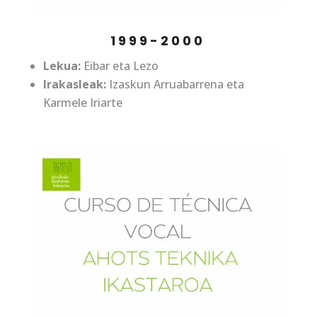
1999-2000
Lekua:
Eibar eta Lezo
Irakasleak:
Izaskun Arruabarrena eta
Karmele Iriarte