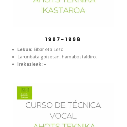
1997-1998
Lekua:
Eibar eta Lezo
Larunbata goizetan, hamabostaldiro.
Irakasleak:
–