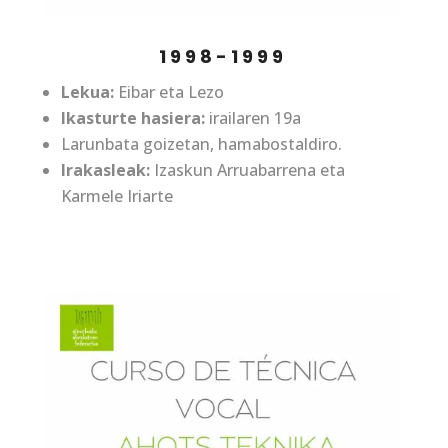
1998-1999
Lekua:
Eibar eta Lezo
Ikasturte hasiera:
irailaren 19a
Larunbata goizetan, hamabostaldiro.
Irakasleak:
Izaskun Arruabarrena eta
Karmele Iriarte