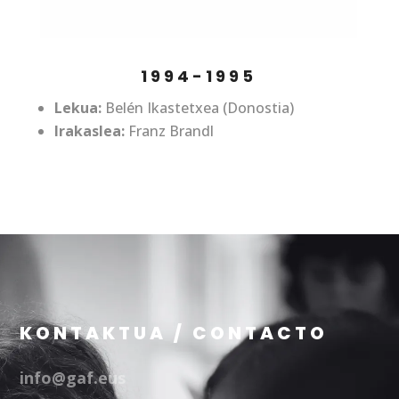
1994-1995
Lekua:
Belén Ikastetxea (Donostia)
Irakaslea:
Franz Brandl
KONTAKTUA / CONTACTO
info@gaf.eus