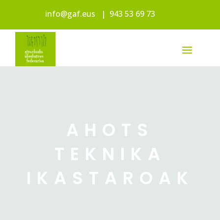
info@gaf.eus
|
943 53 69 73
AHOTS
TEKNIKA
IKASTAROAK