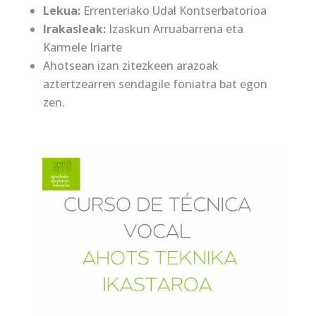
Lekua:
Errenteriako Udal Kontserbatorioa
Irakasleak:
Izaskun Arruabarrena eta
Karmele Iriarte
Ahotsean izan zitezkeen arazoak
aztertzearren sendagile foniatra bat egon
zen.