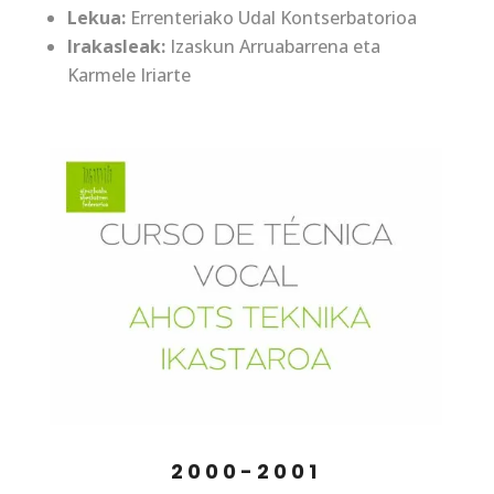
Lekua:
Errenteriako Udal Kontserbatorioa
Irakasleak:
Izaskun Arruabarrena eta
Karmele Iriarte
2000-2001