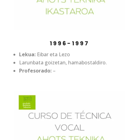
1996-1997
Lekua:
Eibar eta Lezo
Larunbata goizetan, hamabostaldiro.
Profesorado:
–