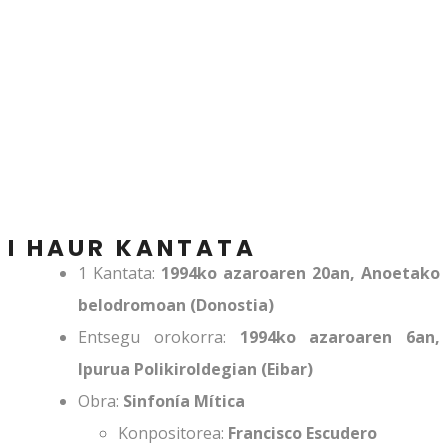
1994
I HAUR KANTATA
1 Kantata:
1994ko azaroaren 20an,
Anoetako
belodromoan (Donostia)
Entsegu orokorra:
1994ko azaroaren 6an,
Ipurua Polikiroldegian (Eibar)
Obra:
Sinfonía Mítica
Konpositorea:
Francisco Escudero