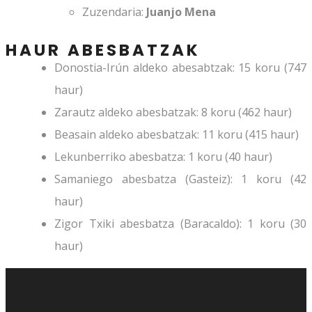
Zuzendaria:
Juanjo Mena
HAUR ABESBATZAK
Donostia-Irún aldeko abesabtzak: 15 koru (747
haur)
Zarautz aldeko abesbatzak: 8 koru (462 haur)
Beasain aldeko abesbatzak: 11 koru (415 haur)
Lekunberriko abesbatza: 1 koru (40 haur)
Samaniego abesbatza (Gasteiz): 1 koru (42
haur)
Zigor Txiki abesbatza (Baracaldo): 1 koru (30
haur)