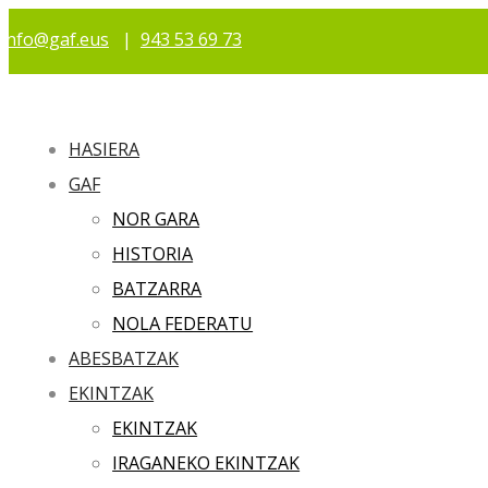
info@gaf.eus
|
943 53 69 73
HASIERA
GAF
NOR GARA
HISTORIA
BATZARRA
NOLA FEDERATU
ABESBATZAK
EKINTZAK
EKINTZAK
IRAGANEKO EKINTZAK