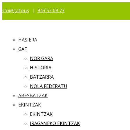
info@gaf.eus
|
943 53 69 73
HASIERA
GAF
NOR GARA
HISTORIA
BATZARRA
NOLA FEDERATU
ABESBATZAK
EKINTZAK
EKINTZAK
IRAGANEKO EKINTZAK