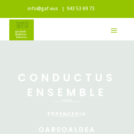
info@gaf.eus
|
943 53 69 73
CONDUCTUS
ENSEMBLE
ERRENTERIA
OARSOALDEA