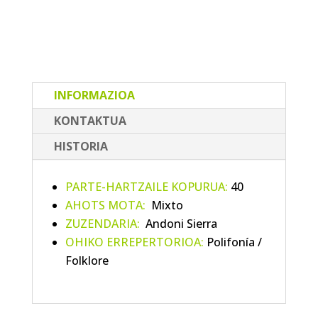
INFORMAZIOA
KONTAKTUA
HISTORIA
PARTE-HARTZAILE KOPURUA:
40
AHOTS MOTA:
Mixto
ZUZENDARIA:
Andoni Sierra
OHIKO ERREPERTORIOA:
Polifonía /
Folklore