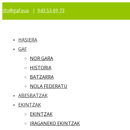
info@gaf.eus
|
943 53 69 73
HASIERA
GAF
NOR GARA
HISTORIA
BATZARRA
NOLA FEDERATU
ABESBATZAK
EKINTZAK
EKINTZAK
IRAGANEKO EKINTZAK