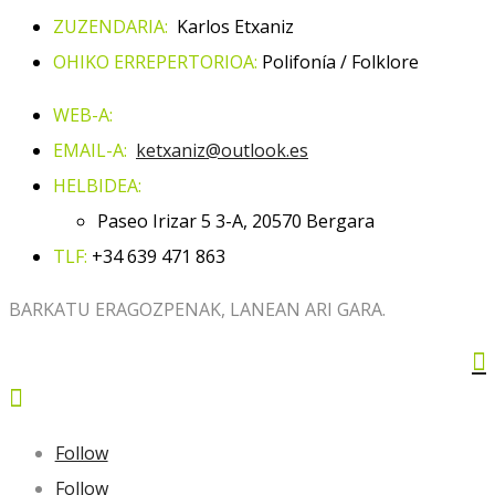
ZUZENDARIA:
Karlos Etxaniz
OHIKO ERREPERTORIOA:
Polifonía / Folklore
WEB-A:
EMAIL-A:
ketxaniz@outlook.es
HELBIDEA:
Paseo Irizar 5 3-A, 20570 Bergara
TLF:
+34 639 471 863
BARKATU ERAGOZPENAK, LANEAN ARI GARA.


Follow
Follow