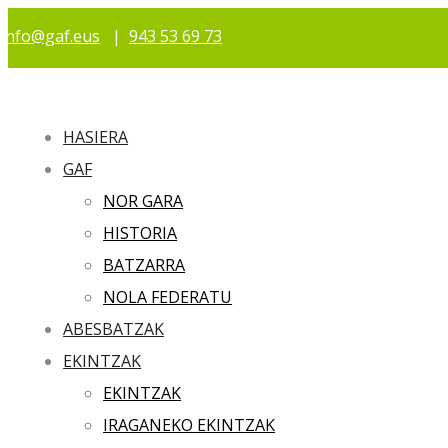
info@gaf.eus
|
943 53 69 73
HASIERA
GAF
NOR GARA
HISTORIA
BATZARRA
NOLA FEDERATU
ABESBATZAK
EKINTZAK
EKINTZAK
IRAGANEKO EKINTZAK