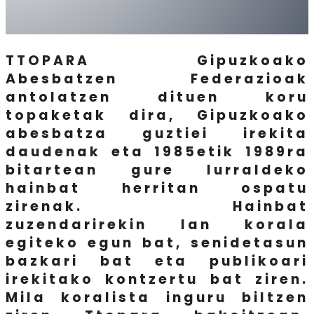
TTOPARA Gipuzkoako
Abesbatzen Federazioak
antolatzen dituen koru
topaketak dira, Gipuzkoako
abesbatza guztiei irekita
daudenak eta 1985etik 1989ra
bitartean gure lurraldeko
hainbat herritan ospatu
zirenak. Hainbat
zuzendarirekin lan korala
egiteko egun bat, senidetasun
bazkari bat eta publikoari
irekitako kontzertu bat ziren.
Mila koralista inguru biltzen