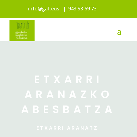
info@gaf.eus
|
943 53 69 73
ETXARRI
ARANAZKO
ABESBATZA
ETXARRI ARANATZ