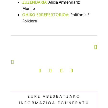
ZUZENDARIA:
Alicia Armendáriz
Murillo
OHIKO ERREPERTORIOA:
Polifonía /
Folklore


ZURE ABESBATZAKO
INFORMAZIOA EGUNERATU