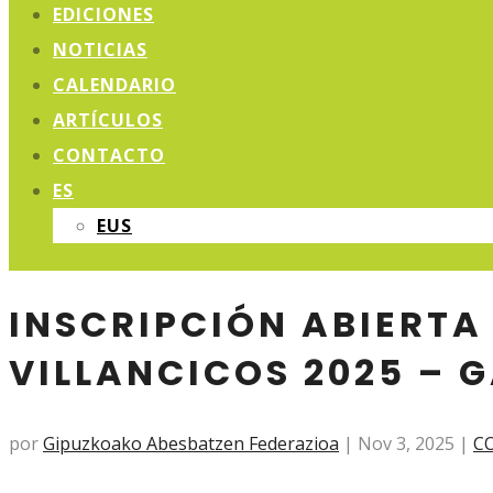
EDICIONES
NOTICIAS
CALENDARIO
ARTÍCULOS
CONTACTO
ES
EUS
INSCRIPCIÓN ABIERTA
VILLANCICOS 2025 – 
por
Gipuzkoako Abesbatzen Federazioa
|
Nov 3, 2025
|
C