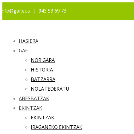
info@gaf.eus
|
943 53 69 73
HASIERA
GAF
NOR GARA
HISTORIA
BATZARRA
NOLA FEDERATU
ABESBATZAK
EKINTZAK
EKINTZAK
IRAGANEKO EKINTZAK