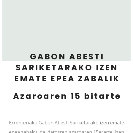
GABON ABESTI
SARIKETARAKO IZEN
EMATE EPEA ZABALIK
Azaroaren 15 bitarte
Errenteriako Gabon Abesti Sariketarako izen emate
epea zabaldu da, datorren azaroaren 15erarte. Izen