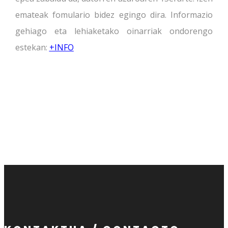
emateak fomulario bidez egingo dira. Informazio
gehiago eta lehiaketako oinarriak ondorengo
estekan:
+INFO