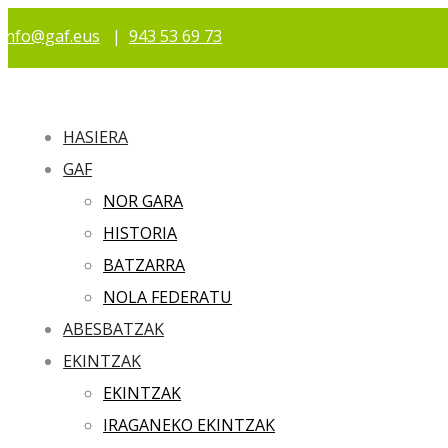
info@gaf.eus
|
943 53 69 73
HASIERA
GAF
NOR GARA
HISTORIA
BATZARRA
NOLA FEDERATU
ABESBATZAK
EKINTZAK
EKINTZAK
IRAGANEKO EKINTZAK