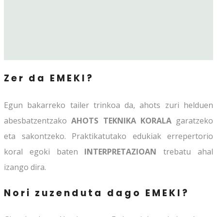
Zer da EMEKI?
Egun bakarreko tailer trinkoa da, ahots zuri helduen
abesbatzentzako
AHOTS TEKNIKA KORALA
garatzeko
eta sakontzeko. Praktikatutako edukiak errepertorio
koral egoki baten
INTERPRETAZIOAN
trebatu ahal
izango dira.
Nori zuzenduta dago EMEKI?