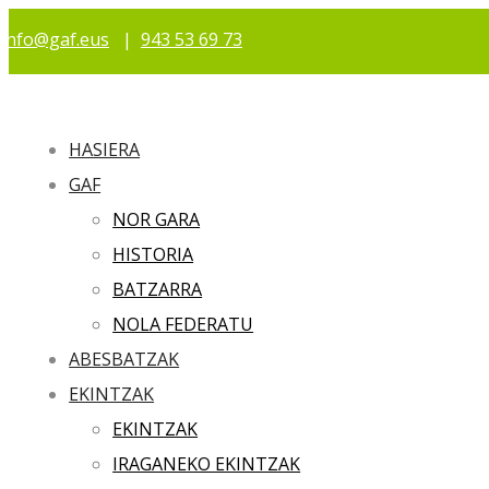
info@gaf.eus
|
943 53 69 73
HASIERA
GAF
NOR GARA
HISTORIA
BATZARRA
NOLA FEDERATU
ABESBATZAK
EKINTZAK
EKINTZAK
IRAGANEKO EKINTZAK