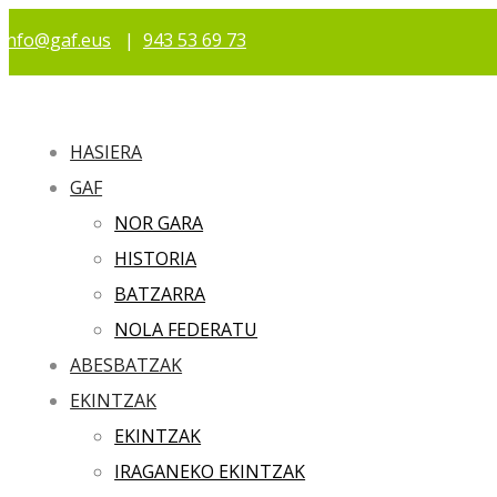
info@gaf.eus
|
943 53 69 73
HASIERA
GAF
NOR GARA
HISTORIA
BATZARRA
NOLA FEDERATU
ABESBATZAK
EKINTZAK
EKINTZAK
IRAGANEKO EKINTZAK