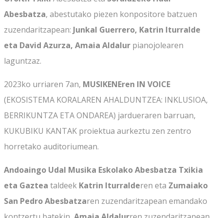
Abesbatza
, abestutako piezen konpositore batzuen
zuzendaritzapean:
Junkal Guerrero, Katrin Iturralde
eta David Azurza, Amaia Aldalur
pianojolearen
laguntzaz.
2023ko urriaren 7an,
MUSIKENEren IN VOICE
(EKOSISTEMA KORALAREN AHALDUNTZEA: INKLUSIOA,
BERRIKUNTZA ETA ONDAREA) jardueraren barruan,
KUKUBIKU KANTAK proiektua aurkeztu zen zentro
horretako auditoriumean.
Andoaingo Udal Musika Eskolako Abesbatza Txikia
eta Gaztea
taldeek
Katrin Iturralde
ren eta
Zumaiako
San Pedro Abesbatza
ren zuzendaritzapean emandako
kontzertu batekin,
Amaia Aldalur
ren zuzendaritzapean,