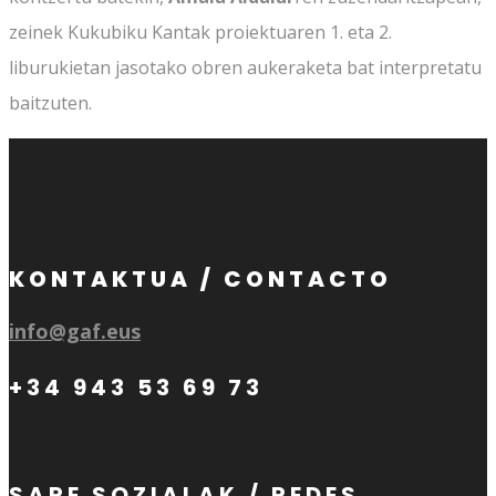
zeinek Kukubiku Kantak proiektuaren 1. eta 2.
liburukietan jasotako obren aukeraketa bat interpretatu
baitzuten.
KONTAKTUA / CONTACTO
info@gaf.eus
+34 943 53 69 73
SARE SOZIALAK / REDES