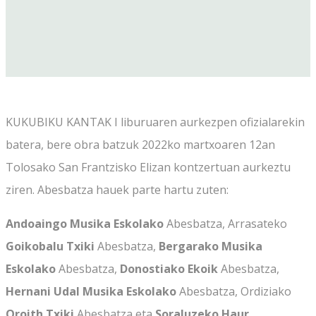
KUKUBIKU KANTAK I liburuaren aurkezpen ofizialarekin
batera, bere obra batzuk 2022ko martxoaren 12an
Tolosako San Frantzisko Elizan kontzertuan aurkeztu
ziren. Abesbatza hauek parte hartu zuten:
Andoaingo Musika Eskolako
Abesbatza, Arrasateko
Goikobalu Txiki
Abesbatza,
Bergarako Musika
Eskolako
Abesbatza,
Donostiako Ekoik
Abesbatza,
Hernani Udal Musika Eskolako
Abesbatza, Ordiziako
Oroith Txiki
Abesbatza eta
Soraluzeko Haur