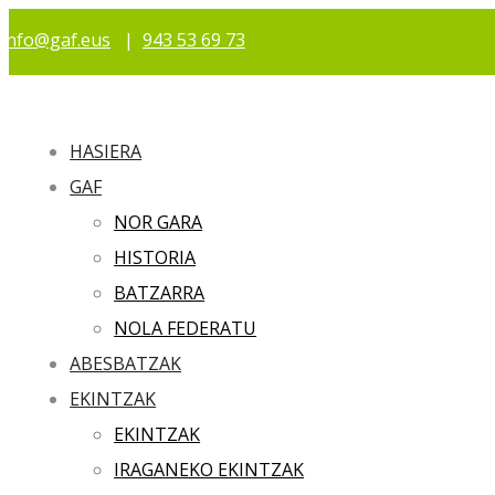
info@gaf.eus
|
943 53 69 73
HASIERA
GAF
NOR GARA
HISTORIA
BATZARRA
NOLA FEDERATU
ABESBATZAK
EKINTZAK
EKINTZAK
IRAGANEKO EKINTZAK