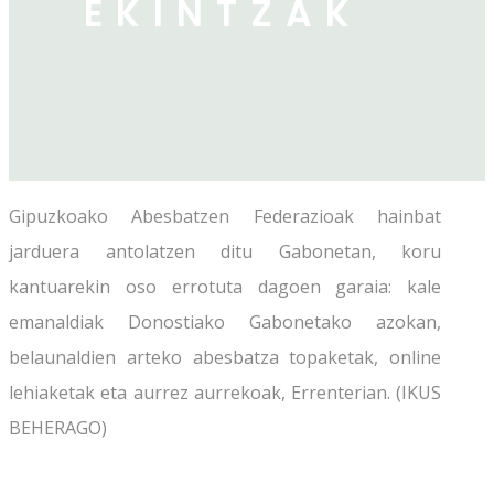
EKINTZAK
Gipuzkoako Abesbatzen Federazioak hainbat
jarduera antolatzen ditu Gabonetan, koru
kantuarekin oso errotuta dagoen garaia: kale
emanaldiak Donostiako Gabonetako azokan,
belaunaldien arteko abesbatza topaketak, online
lehiaketak eta aurrez aurrekoak, Errenterian. (IKUS
BEHERAGO)