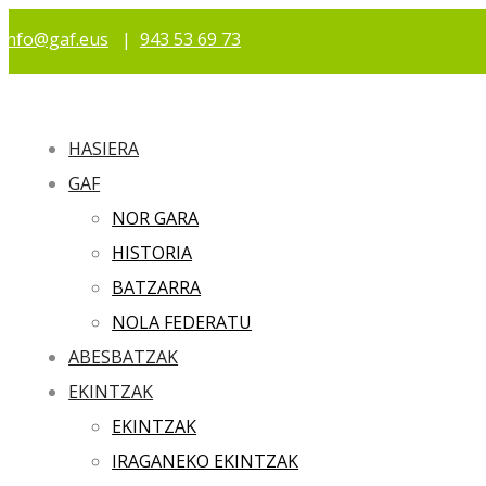
info@gaf.eus
|
943 53 69 73
HASIERA
GAF
NOR GARA
HISTORIA
BATZARRA
NOLA FEDERATU
ABESBATZAK
EKINTZAK
EKINTZAK
IRAGANEKO EKINTZAK