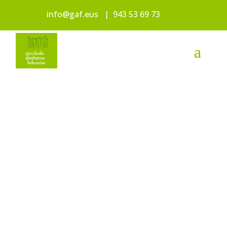
info@gaf.eus
|
943 53 69 73
FEDERATUTAK
O
ABESBATZAK