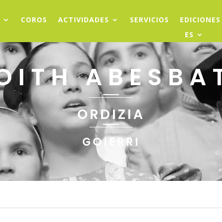
COROS
ACTIVIDADES
SERVICIOS
EDICIONES
ES
OITH ABESBA
ORDIZIA
GOIERRI