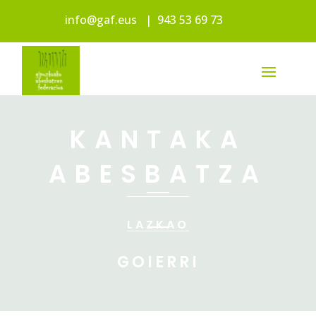
info@gaf.eus
|
943 53 69 73
KANTAKA
ABESBATZA
LAZKAO
GOIERRI